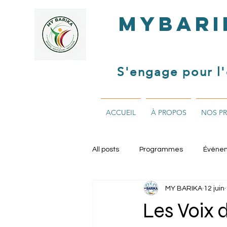
MYBARI
S'engage pour l'
ACCUEIL
À PROPOS
NOS P
All posts
Programmes
Événe
MY BARIKA
12 juin
Les Voix 