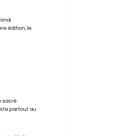
ional 
e édition, le 
é sacré 
iste partout au 