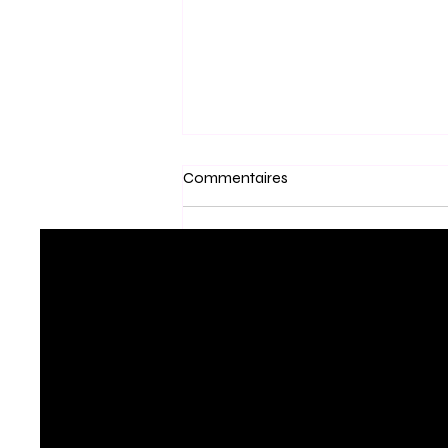
Commentaires
Rédigez un commentaire...
Save the date : MYBARIKA
Sports Business Conference —
« Au-delà du Jeu », 26–27
juillet 2026 à Cotonou