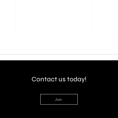
Contact us today!
« Pro et Après ? » : la première
Comp
conversation nationale sur
derri
l'après-carrière des athlètes
inclu
Join
béninois